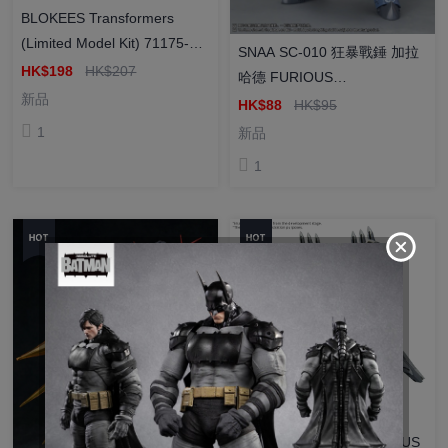
BLOKEES Transformers
(Limited Model Kit) 71175-
SNAA SC-010 狂暴戰錘 加拉
AE06 Prime Optimus Prime
HK$198
HK$207
哈德 FURIOUS
[傳奇版] 變形金剛 AE-06 柯柏
新品
WARHAMMER GALAHAD 拼
HK$88
HK$95
文 模型
裝模型
1
新品
1
BANDAI HG 1/144 ALYZEUS