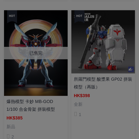
已售完
所羅門模型 酸漿果 GP02 拼裝
模型（再販）
HK$398
爆熱模型 卡妙 MB-GOD
全新
1/100 合金骨架 拼裝模型
1
HK$385
新品
2