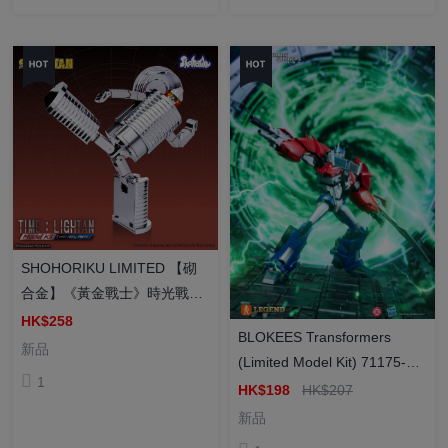
SHOHORIKU LIMITED 【砌
合金】《黃金戰士》時光戰士
預組裝模型
HK$258
BLOKEES Transformers
新品
(Limited Model Kit) 71175-
1
AE06 Prime Optimus Prime
HK$198
HK$207
[傳奇版] 變形金剛 AE-06 柯柏
新品
文 模型