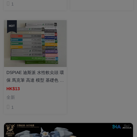
1
DSPIAE 迪斯派 水性軟尖頭 環
保 馬克筆 高達 模型 基礎色 金
屬色 馬克筆 MK / MKM 25色
HK$13
可選
全新
1