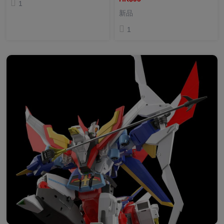
1
高達 胸像 10 命運高達 (SET
新品
OF 3) 模型 扭蛋
1