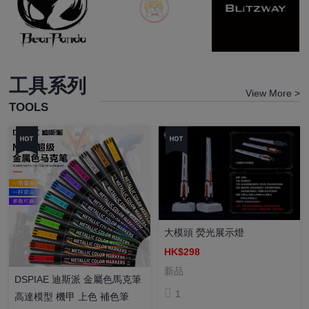
工具系列
View More >
TOOLS
大模頭 熒光展示燈
HK$298
新品
DSPIAE 迪斯派 金屬色馬克筆
1
高達模型 機甲 上色 補色筆