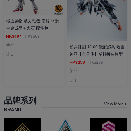
極道魔物 威力戰機-泰倫 塗裝
合金成品＋火石 配件包
HK$497
HK$589
新品
超兵計劃 1/100 覺醒超兵 哈雷
路亞【主天使】塑料拼裝模型
1
HK$258
HK$279
新品
1
品牌系列
View More >
BRAND