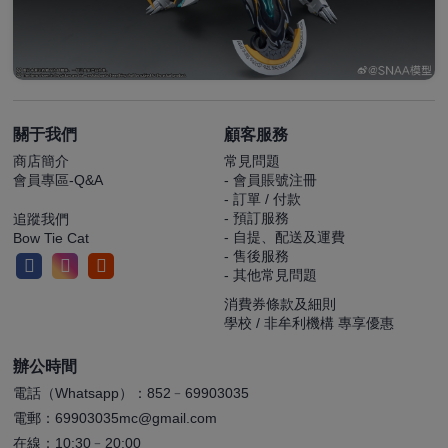
關于我們
顧客服務
商店簡介
常見問題
會員專區-Q&A
- 會員賬號注冊
- 訂單 / 付款
- 預訂服務
追蹤我們
- 自提、配送及運費
Bow Tie Cat
- 售後服務
- 其他常見問題
消費券條款及細則
學校 / 非牟利機構 專享優惠
辦公時間
電話（Whatsapp）：852﹣69903035
電郵：69903035mc@gmail.com
在線：10:30﹣20:00