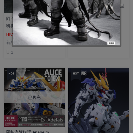
HG 1/144 阿利宙斯 組裝模型
HK$680
HK$798
阿巴瓦空模玩 1/100 戰神號 塑
新品
料拼裝模型（帶特典）
1
HK$199
HK$279
新品
1
已售完
阿納海姆模玩 Anaheim