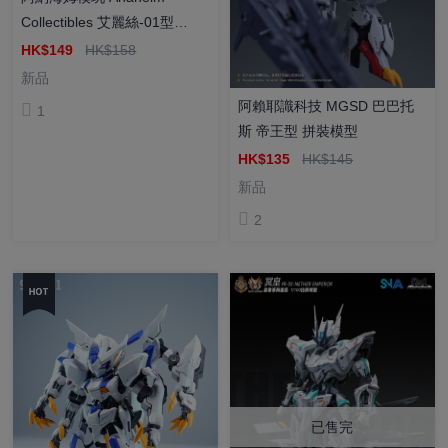
Collectibles 艾麗絲-01型
MGSD EX-S 塑料拼裝模型
HK$149
HK$158
新品
阿賴耶識科技 MGSD 巴巴托
1
斯 帝王型 拼裝模型
HK$135
HK$145
新品
2
已售完