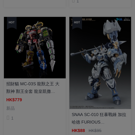
1
招財貓 MC-03S 龍獸之王 大
獸神 獸王全套 龍皇凱撒
DRAGON BEAST KING 塗裝
HK$779
成品（金屬塗裝限定）
新品
SNAA SC-010 狂暴戰錘 加拉
1
哈德 FURIOUS
WARHAMMER GALAHAD 拼
HK$88
HK$95