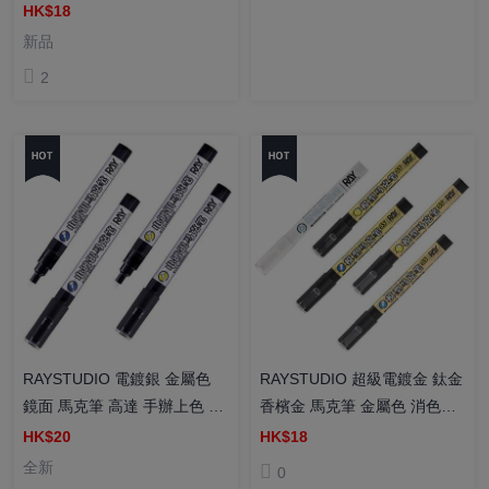
HK$18
新品
2
RAYSTUDIO 電鍍銀 金屬色
RAYSTUDIO 超級電鍍金 鈦金
鏡面 馬克筆 高達 手辦上色 消
香檳金 馬克筆 金屬色 消色馬
色 模型 上色工具
克筆 高達手辦 金色塗裝 上色
HK$20
HK$18
工具
全新
0