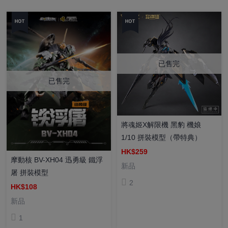
已售完
已售完
將魂姬X解限機 黑豹 機娘
1/10 拼裝模型（帶特典）
HK$259
摩動核 BV-XH04 迅勇級 鐵浮
新品
屠 拼裝模型
2
HK$108
新品
1