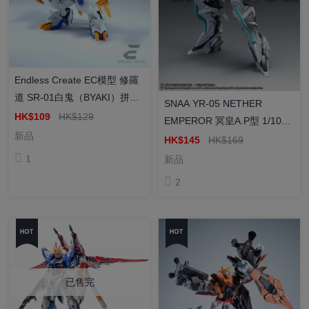
Endless Create EC模型 修羅
道 SR-01白鬼（BYAKI）拼裝
SNAA YR-05 NETHER
模型 特典
HK$109
HK$129
EMPEROR 冥皇A.P型 1/100
新品
拼裝模型
HK$145
HK$169
1
新品
2
已售完