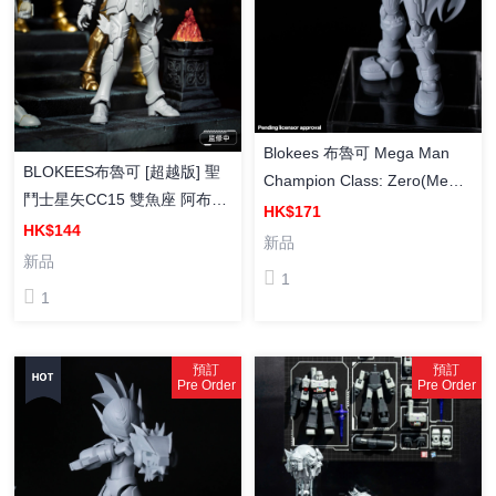
Blokees 布魯可 Mega Man
BLOKEES布魯可 [超越版] 聖
Champion Class: Zero(Mega
鬥士星矢CC15 雙魚座 阿布羅
Man Zero) [超越版]
HK$171
狄 組裝模型
HK$144
CC02《洛克人ZERO》傑洛
新品
新品
組裝模型
1
1
預訂
預訂
Pre Order
Pre Order