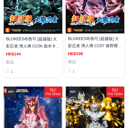
BLOKEES布魯可 [超越版] 火
BLOKEES布魯可 [超越版] 火
影忍者 博人傳 CC07 春野櫻
影忍者 博人傳 CC06 旗木卡卡
組裝模型
西 組裝模型
HK$108
HK$144
新品
新品
1
1
預訂
預訂
Pre Order
Pre Order