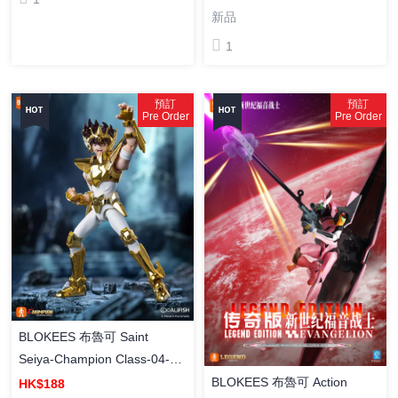
MikuWithYou2025 [奇蹟版] 初
新品
音未来 初音與你 2025 塗裝成
1
品
預訂
預訂
Pre Order
Pre Order
BLOKEES 布魯可 Saint
Seiya-Champion Class-04-
Pegasus Seiya-EX [超越版]
BLOKEES 布魯可 Action
HK$188