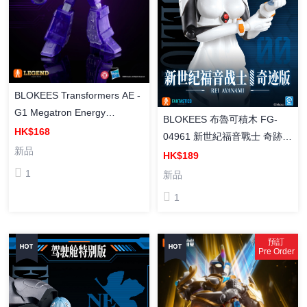
BLOKEES Transformers AE -
G1 Megatron Energy
BLOKEES 布魯可積木 FG-
Explosion Ver 布魯可積木人
HK$168
04961 新世紀福音戰士 奇跡版
[傳奇版] 變形金剛 G1 麥加登
新品
綾波零 （戰鬥服） 組裝模型
HK$189
(能量爆發Ver.) 組裝模型
1
新品
1
預訂
Pre Order