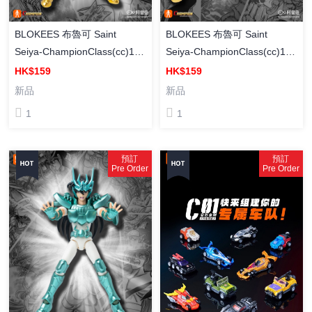
BLOKEES 布魯可 Saint
BLOKEES 布魯可 Saint
Seiya-ChampionClass(cc)11-
Seiya-ChampionClass(cc)10-
Cancer Deathmast [超越版]
Capricorn Shura [超越版] 聖
HK$159
HK$159
聖鬥士星矢CC11 巨蟹座 迪斯
鬥士星矢CC10 山羊座 修羅 組
新品
新品
馬斯克 組裝模型
裝模型
1
1
預訂
預訂
Pre Order
Pre Order