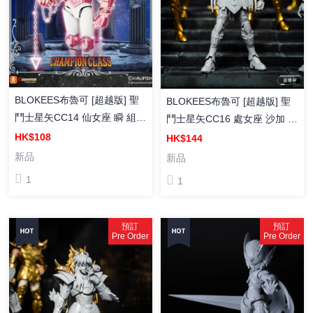
BLOKEES布魯可 [超越版] 聖
BLOKEES布魯可 [超越版] 聖
鬥士星矢CC14 仙女座 瞬 組裝
鬥士星矢CC16 處女座 沙加 組
模型
裝模型
HK$108
HK$144
新品
新品
1
1
預訂
預訂
Pre Order
Pre Order