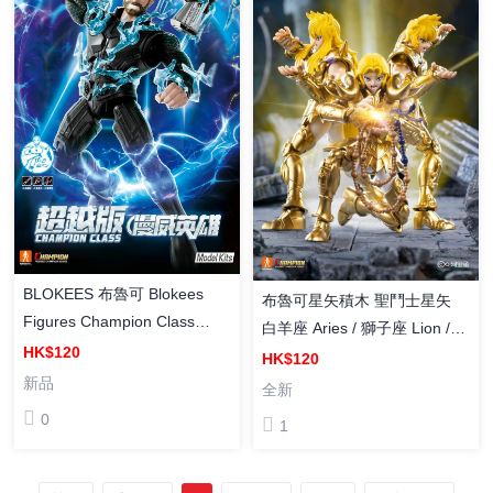
BLOKEES 布魯可 Blokees
布魯可星矢積木 聖鬥士星矢
Figures Champion Class
白羊座 Aries / 獅子座 Lion /
Thor 雷神索爾 [超越版] 組裝
HK$120
天蠍座 Scorpio 塑料組裝模型
HK$120
模型
新品
全新
0
1