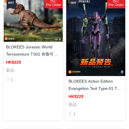
預訂
預訂
Pre Order
Pre Order
BLOKEES Jurassic World
Terraventure TS01 布魯可 侏
羅紀世界 恐龍蛋(盲盒) 01 (
HK$228
Box Of 12 )
新品
1
BLOKEES Action Edition
Evangelion Test Type-01 TV
version 布魯可 [傳奇版] 新世
HK$229
紀福音戰士 EVA-01 初號機
新品
(TV版) 組裝模型
1