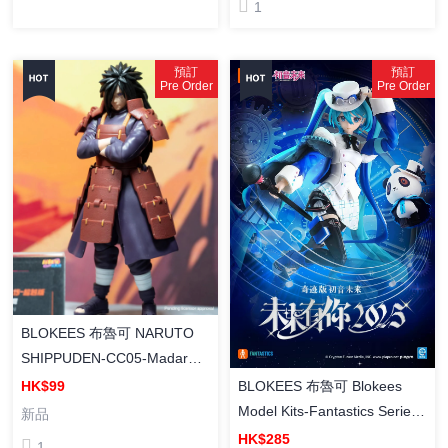
1
預訂
預訂
Pre Order
Pre Order
BLOKEES 布魯可 NARUTO
SHIPPUDEN-CC05-Madara
Uchiha (Reanimation Jutsu)
BLOKEES 布魯可 Blokees
HK$99
[超越版] 火影忍者 博人傳
Model Kits-Fantastics Series-
新品
CC05 宇智波斑 (穢土轉生)
Hatsune Miku-
HK$285
1