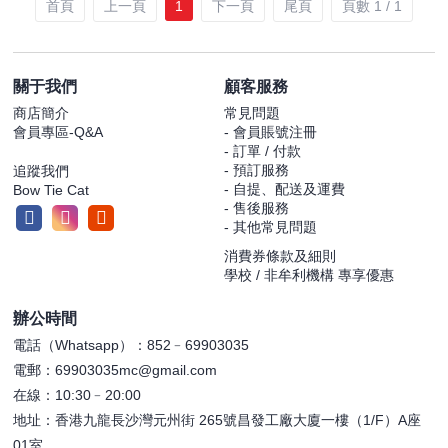
首頁
上一頁
1
下一頁
尾頁
頁數 1 / 1
關于我們
顧客服務
商店簡介
常見問題
會員專區-Q&A
- 會員賬號注冊
- 訂單 / 付款
- 預訂服務
追蹤我們
- 自提、配送及運費
Bow Tie Cat
- 售後服務
- 其他常見問題
消費券條款及細則
學校 / 非牟利機構 專享優惠
辦公時間
電話（Whatsapp）：852﹣69903035
電郵：69903035mc@gmail.com
在線：10:30﹣20:00
地址：香港九龍長沙灣元州街 265號昌發工廠大廈一樓（1/F）A座
01室