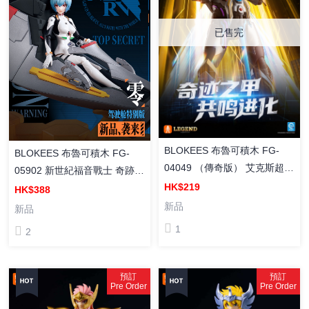
已售完
BLOKEES 布魯可積木 FG-
BLOKEES 布魯可積木 FG-
04049 （傳奇版） 艾克斯超越
05902 新世紀福音戰士 奇跡版
型 貝塔閃光裝甲 組裝模型
HK$219
綾波零 （駕駛艙特別版） 組
HK$388
裝模型
新品
新品
1
2
預訂
預訂
Pre Order
Pre Order