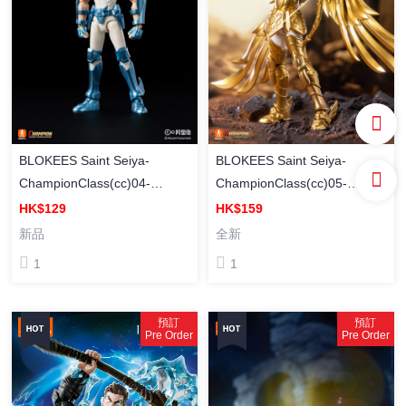
BLOKEES Saint Seiya-
BLOKEES Saint Seiya-
ChampionClass(cc)04-
ChampionClass(cc)05-
Pegasus Seiya 布魯可積木
Sagittarius Aiolos 布魯可積木
HK$129
HK$159
[超越版] 聖鬥士星矢CC04 天
[超越版] 聖鬥士星矢CC05 射
新品
全新
馬座 星矢 模型
手座 艾奧里斯 模型
1
1
預訂
預訂
Pre Order
Pre Order