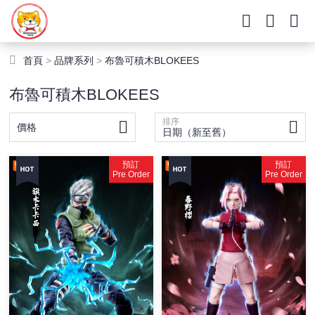
首頁
>
品牌系列
>
布魯可積木BLOKEES
布魯可積木BLOKEES
排序
價格
日期（新至舊）
預訂
預訂
Pre Order
Pre Order