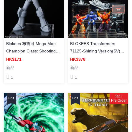
Blokees 布魯可 Mega Man
BLOKEES Transformers
Champion Class: Shooting
71125-Shining Version(SV)
Star Mega Man [超越版]
05- Fatal Confrontation [閃耀
HK$171
HK$378
CC01《流星洛克人》洛克人
版] 變形金剛 SV-05 (盲盒) (
新品
新品
模型
Box Of 6 )
1
1
預訂
Pre Order