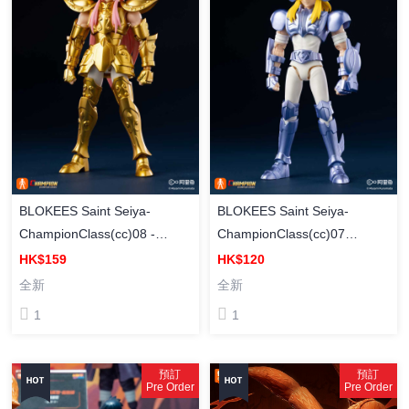
BLOKEES Saint Seiya-
BLOKEES Saint Seiya-
ChampionClass(cc)08 -
ChampionClass(cc)07
Aquarius Camus 布魯可 [超越
Cygnus Hyoga 布魯可 [超越
HK$159
HK$120
版] 聖鬥士星矢CC08 水瓶座
版] 聖鬥士星矢CC07 天鵝座
全新
全新
卡妙 組裝模型
冰河 組裝模型
1
1
預訂
預訂
Pre Order
Pre Order