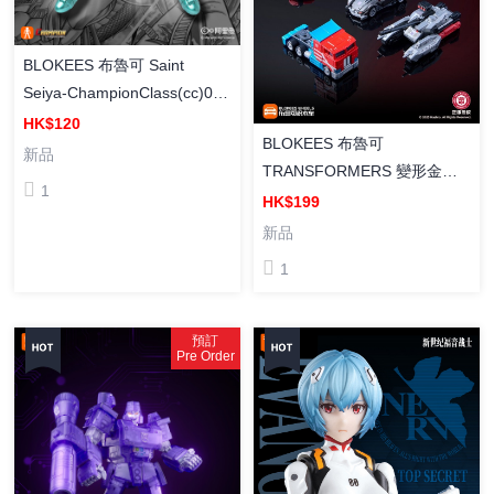
BLOKEES 布魯可 Saint
Seiya-ChampionClass(cc)09-
Dragon Shiryu [超越版] 聖鬥
HK$120
BLOKEES 布魯可
士星矢CC09 天龍座 紫龍 組裝
新品
TRANSFORMERS 變形金剛
模型
1
汽車領袖 積木車C01 盲盒 (
HK$199
Box Of 12 )
新品
1
預訂
Pre Order