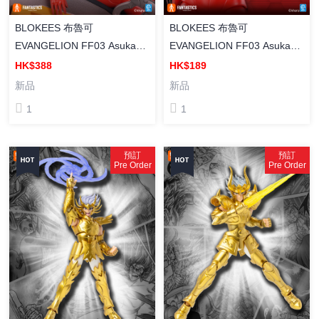
BLOKEES 布魯可
BLOKEES 布魯可
EVANGELION FF03 Asuka
EVANGELION FF03 Asuka
Shikinami Langley (Entry
Shikinami Langley (Plug Suit)
HK$388
HK$189
Plug Interior) [奇蹟版] 明日香
[奇蹟版] 明日香 (戰鬥服) 組裝
新品
新品
& 駕駛艙 套裝 組裝模型
模型
1
1
預訂
預訂
Pre Order
Pre Order