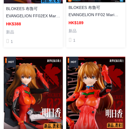
BLOKEES 布魯可
BLOKEES 布魯可
EVANGELION FF02 Mari
EVANGELION FF02EX Mari
Makinami Illustrious (Plug
HK$189
Makinami Illustrious (Entry
HK$388
Suit) [奇蹟版] 真希波 (戰鬥服)
Plug Interior) [奇蹟版] 真希波
新品
新品
組裝模型
& 駕駛艙 套裝 組裝模型
1
1