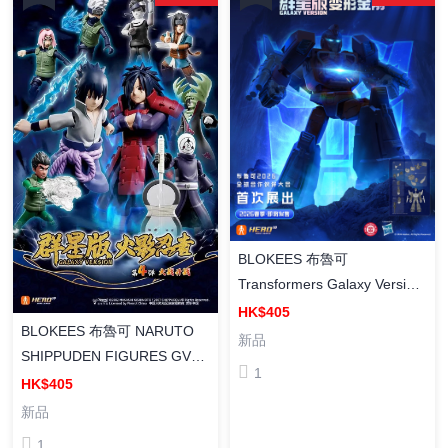
BLOKEES 布魯可
Transformers Galaxy Version
10 Till all are one [群星版] 變
HK$405
BLOKEES 布魯可 NARUTO
形金剛 GV-10 (盲盒) ( Box Of
新品
SHIPPUDEN FIGURES GV04
9 ) 組裝模型
1
- War Begins [群星版] 火影忍
HK$405
者 GV-04 大戰開戰 (盲盒) (
新品
Box Of 9 ) 模型
1