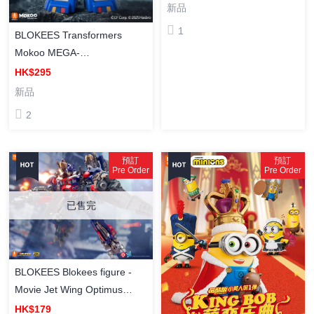
尊 組裝模型 積木
新品
1
BLOKEES Transformers
Mokoo MEGA-
LFxTransformers-OP 布魯可
HK$295
積木人 [Mokoo MEGA] 熊大機
新品
甲 (柯柏文造型) 擎天柱布朗熊
2
聯名款 模型
預訂
預訂
Pre Order
Pre Order
已售完
BLOKEES Blokees figure -
Movie Jet Wing Optimus
Prime 布魯可積木人 [超越版]
HK$179