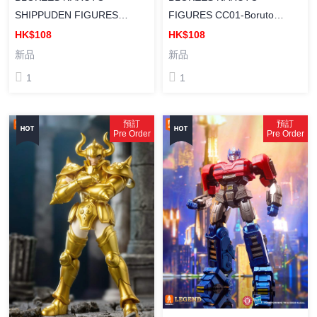
SHIPPUDEN FIGURES
FIGURES CC01-Boruto
CC02-Naruto Uzumaki 布魯
Uzumaki 布魯可積木人 [超越
HK$108
HK$108
可積木人 [超越版] 火影忍者 疾
版] 火影忍者 博人傳 漩渦博人
新品
新品
風傳 漩渦鳴人 組裝模型
組裝模型
1
1
預訂
預訂
Pre Order
Pre Order