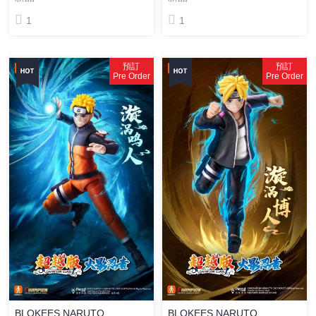
1
1
預訂
預訂
Pre Order
Pre Order
BLOKEES NARUTO
BLOKEES NARUTO