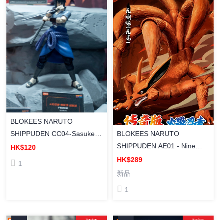
BLOKEES NARUTO
SHIPPUDEN CC04-Sasuke
BLOKEES NARUTO
Uchiha 布魯可 [超越版] 火影
SHIPPUDEN AE01 - Nine
HK$120
忍者 博人傳 CC04 宇智波佐助
Tails (Kurama) 布魯可 [傳奇
HK$289
1
組裝模型
版] 火影忍者 博人傳 AE01 九
新品
喇嘛 組裝模型
1