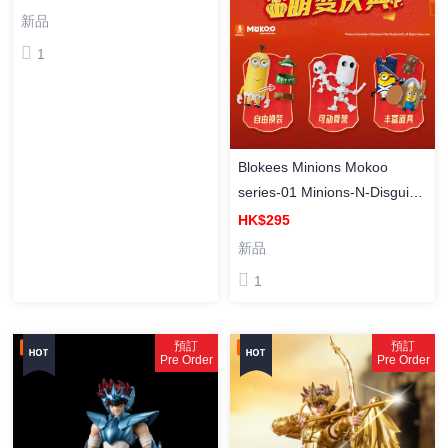
變形金剛 天火柯柏文 組裝模
新品
型 積木
1
Blokees Minions Mokoo
series-01 Minions-N-Disguise
布魯可《Minions》小黃人 迷
HK$295
你兵團 模型 積木 盲盒（6盒
新品
入）
1
預訂
預訂
Pre Order
Pre Order