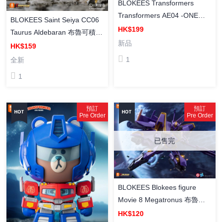
BLOKEES Transformers
Transformers AE04 -ONE
BLOKEES Saint Seiya CC06
Optimus Prime / Orion Pax 布
HK$199
Taurus Aldebaran 布魯可積木
魯可積木人 [傳奇版] 變形金剛
新品
人[超越版] 聖鬥士星矢CC06
HK$159
AE-04 柯柏文/ 奧萊恩派斯 (起
金牛座 阿魯迪巴 組裝模型
1
全新
源)
1
預訂
預訂
Pre Order
Pre Order
已售完
BLOKEES Blokees figure
Movie 8 Megatronus 布魯可
積木人 [超越版] 變形金剛 震天
HK$120