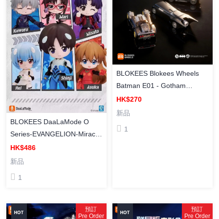
BLOKEES Blokees Wheels
Batman E01 - Gotham
Velocity [布魯可積木車] 蝙蝠
HK$270
俠積木車 E01 - 哥譚疾影 (盲
新品
BLOKEES DaaLaMode O
盒) ( Box Of 6 )
1
Series-EVANGELION-Miracle
Link 布魯可 [綺遇記Q] 新世紀
HK$486
福音戰士 (盲盒) ( Box Of 6 )
新品
1
預訂
預訂
Pre Order
Pre Order