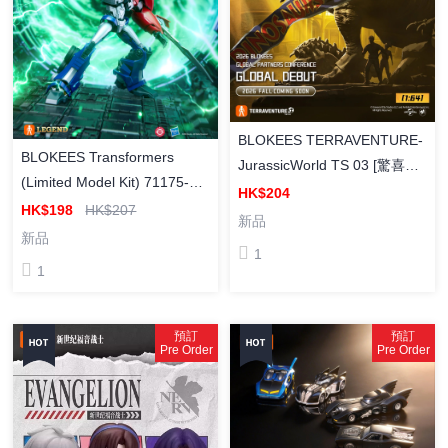
BLOKEES TERRAVENTURE-
BLOKEES Transformers
JurassicWorld TS 03 [驚喜版]
(Limited Model Kit) 71175-
侏羅紀世界 自然集 03 (盲盒) (
HK$204
AE06 Prime Optimus Prime
HK$198
HK$207
Box Of 12 )
新品
[傳奇版] 變形金剛 AE-06 柯柏
新品
1
文 模型
1
預訂
預訂
Pre Order
Pre Order