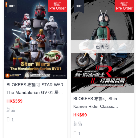
預訂
預訂
Pre Order
Pre Order
已售完
BLOKEES 布魯可 STAR WAR
The Mandalorian GV-01 星球
BLOKEES 布魯可 Shin
大戰 群星版 第一彈 曼達洛人·
HK$359
Kamen Rider Classic
賞金之旅（ Box Of 9 ）
新品
Collection Kamen Rider No.1
HK$99
1
with Cyclone Model Kit 新·假
新品
面騎士 假面騎士1號&旋風號
1
組合套裝Set