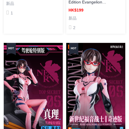
聖鬥士星矢CC04EX 黃金天馬
Edition Evangelion
新品
座 星矢 組裝模型
Production Model Custom
HK$199
1
Type-08α [傳奇版] 新世紀福音
新品
戰士 EVA-008α 八號機改 組裝
2
模型