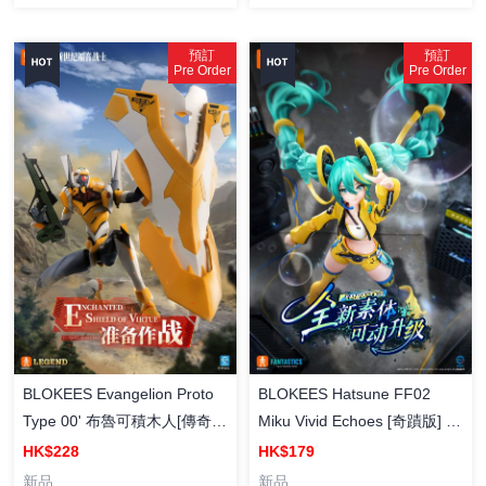
預訂
預訂
Pre Order
Pre Order
BLOKEES Hatsune FF02
BLOKEES Evangelion Proto
Miku Vivid Echoes [奇蹟版] 初
Type 00' 布魯可積木人[傳奇
音未来 -躍動聲芒- 拼裝模型
版] 新世紀福音戰士 EVA-00
HK$179
HK$228
零號機 組裝模型
新品
新品