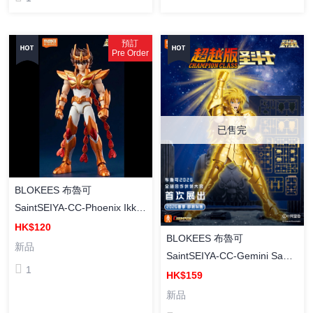
預訂
Pre Order
已售完
BLOKEES 布魯可
SaintSEIYA-CC-Phoenix Ikki
[超越版] 聖鬥士星矢CC12 - 鳳
HK$120
BLOKEES 布魯可
凰座 一輝 組裝模型
新品
SaintSEIYA-CC-Gemini Saga
1
[超越版] 聖鬥士星矢CC13 - 雙
HK$159
子座 撒卡 組裝模型
新品