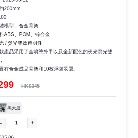
200mm
00
裝模型、合金骨架
料
ABS、POM、锌合金
光 / 熒光雙效透明件
款產品采用了全噴塗外甲以及全新配色的夜光熒光雙
，
置有合金成品骨架和10枚浮遊羽翼。
$299
HK$345
黑天启
-
+
025 06