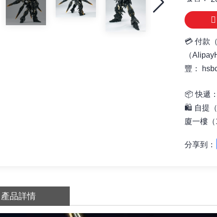
💳 付款
（Alipa
豐： hsb
📦
快遞：
🛍️ 自提
廈一樓（1
分享到：
產品詳情