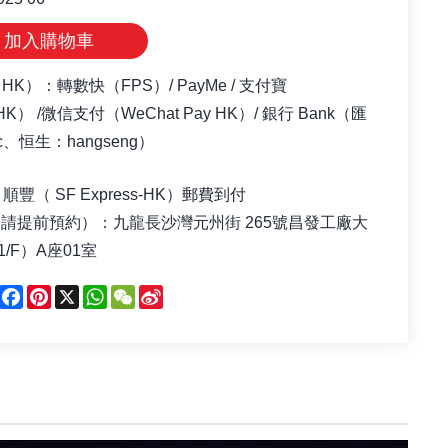
加入購物車
（HK）：轉數快（FPS）/ PayMe / 支付寶
yHK） /微信支付（WeChat Pay HK）/ 銀行 Bank（匯
c、恒生：hangseng）
順豐（ SF Express-HK）郵費到付
（請提前預約）
：
九龍長沙灣元州街 265號昌發工廠大
/F）A座01室
Facebook
Pinterest
X
WhatsApp
WeChat
Sina
Weibo