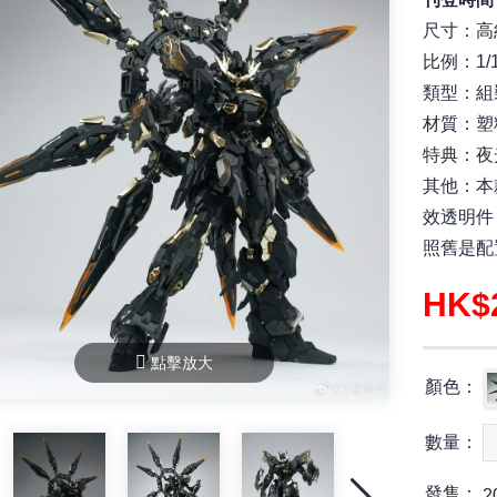
尺寸：高約
比例：1/1
類型：組
材質：塑
特典：夜
其他：本
效透明件
照舊是配
HK
點擊放大
顏色：
數量：
發售：
2