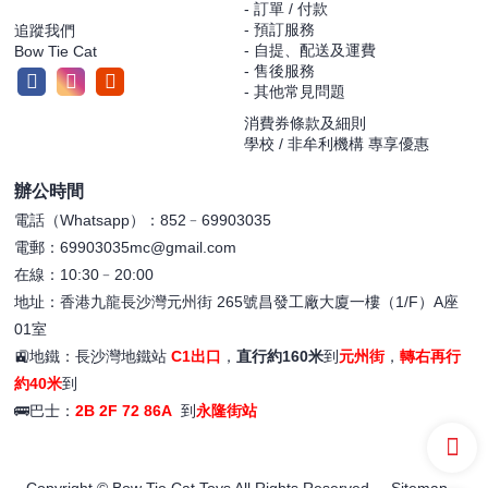
- 訂單 / 付款
- 預訂服務
追蹤我們
- 自提、配送及運費
Bow Tie Cat
- 售後服務
- 其他常見問題
消費券條款及細則
學校 / 非牟利機構 專享優惠
辦公時間
電話（Whatsapp）：852﹣69903035
電郵：69903035mc@gmail.com
在線：10:30﹣20:00
地址：香港九龍長沙灣元州街 265號昌發工廠大廈一樓（1/F）A座
01室
🚉地鐵：長沙灣地鐵站
C1出口
，
直行約160米
到
元州街
，
轉右再行
約40米
到
🚌巴士：
2B 2F 72 86A
到
永隆街站