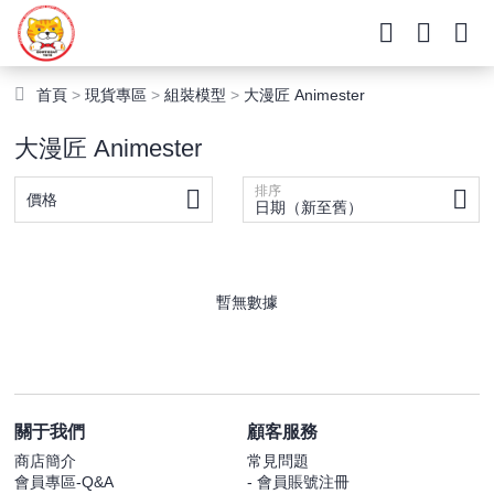
首頁
>
現貨專區
>
組裝模型
>
大漫匠 Animester
大漫匠 Animester
排序
價格
日期（新至舊）
暫無數據
關于我們
顧客服務
商店簡介
常見問題
會員專區-Q&A
- 會員賬號注冊