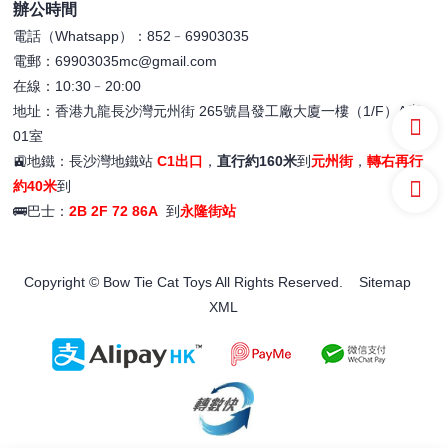
辦公時間
電話（Whatsapp）：852﹣69903035
電郵：69903035mc@gmail.com
在線：10:30﹣20:00
地址：香港九龍長沙灣元州街 265號昌發工廠大廈一樓（1/F）A座
01室
🚉地鐵：長沙灣地鐵站
C1出口
，
直行約160米
到
元州街
，
轉右再行
約40米
到
🚌巴士：
2B 2F 72 86A
到
永隆街站
Copyright © Bow Tie Cat Toys All Rights Reserved.
Sitemap
XML