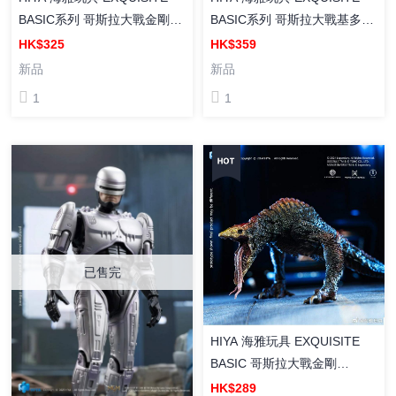
BASIC系列 哥斯拉大戰金剛2
BASIC系列 哥斯拉大戰基多拉
帝國崛起 金剛 成品可動手辦
（1991） 哥斯拉 北海道 Ver.
HK$325
HK$359
可動手辦 可動成品人偶
新品
新品
1
1
已售完
HIYA 海雅玩具 EXQUISITE
BASIC 哥斯拉大戰金剛
（2021）骷髏爬蟲 成品可動
HK$289