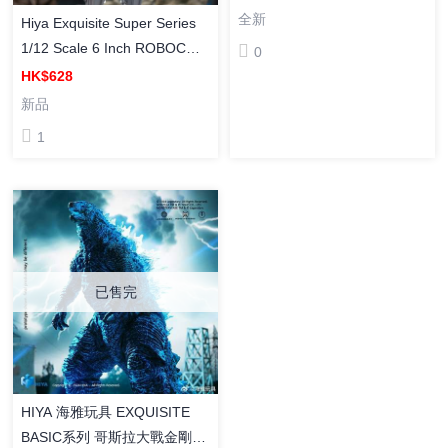
手辦
全新
Hiya Exquisite Super Series
1/12 Scale 6 Inch ROBOCOP
0
1 Robocop 機械戰警 1 機械戰
HK$628
警 鐵甲威龍 塗裝成品
新品
1
已售完
HIYA 海雅玩具 EXQUISITE
BASIC系列 哥斯拉大戰金剛2