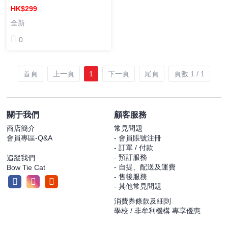
帝國崛起 爆能哥斯拉 成品可
HK$299
動人偶 可動手辦
全新
0
首頁
上一頁
1
下一頁
尾頁
頁數 1 / 1
關于我們
顧客服務
商店簡介
常見問題
會員專區-Q&A
- 會員賬號注冊
- 訂單 / 付款
- 預訂服務
追蹤我們
- 自提、配送及運費
Bow Tie Cat
- 售後服務
- 其他常見問題
消費券條款及細則
學校 / 非牟利機構 專享優惠